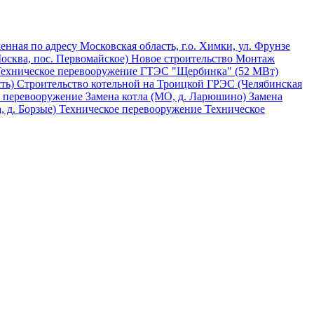
нная по адресу Московская область, г.о. Химки, ул. Фрунзе
сква, пос. Первомайское)
Новое строительство
Монтаж
ехническое перевооружение ГТЭС "Щербинка" (52 МВт)
ть)
Строительство котельной на Троицкой ГРЭС (Челябинская
е перевооружение
Замена котла (МО, д. Ларюшино)
Замена
, д. Борзые)
Техническое перевооружение
Техническое