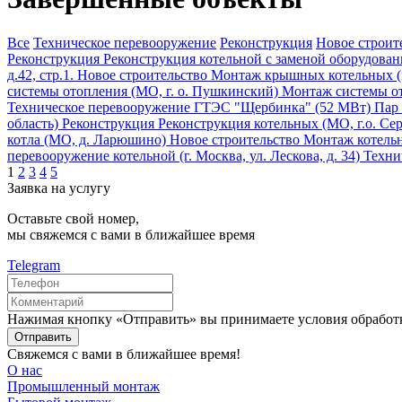
Все
Техническое перевооружение
Реконструкция
Новое строит
Реконструкция
Реконструкция котельной с заменой оборудован
д.42, стр.1.
Новое строительство
Монтаж крышных котельных (г
системы отопления (МО, г. о. Пушкинский)
Монтаж системы от
Техническое перевооружение ГТЭС "Щербинка" (52 МВт)
Пар
область)
Реконструкция
Реконструкция котельных (МО, г.о. Се
котла (МО, д. Ларюшино)
Новое строительство
Монтаж котельно
перевооружение котельной (г. Москва, ул. Лескова, д. 34)
Технич
1
2
3
4
5
Заявка на услугу
Оставьте свой номер,
мы свяжемся с вами в ближайшее время
Telegram
Нажимая кнопку «Отправить» вы принимаете условия обработ
Отправить
Свяжемся с вами в ближайшее время!
О нас
Промышленный монтаж