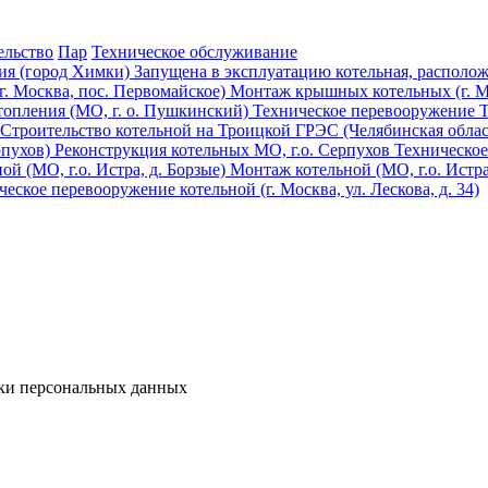
ельство
Пар
Техническое обслуживание
ия (город Химки)
Запущена в эксплуатацию котельная, расположе
. Москва, пос. Первомайское)
Монтаж крышных котельных (г. Мо
опления (МО, г. о. Пушкинский)
Техническое перевооружение
Т
Строительство котельной на Троицкой ГРЭС (Челябинская облас
рпухов)
Реконструкция котельных МО, г.о. Серпухов
Техническо
й (МО, г.о. Истра, д. Борзые)
Монтаж котельной (МО, г.о. Истра
еское перевооружение котельной (г. Москва, ул. Лескова, д. 34)
ки персональных данных